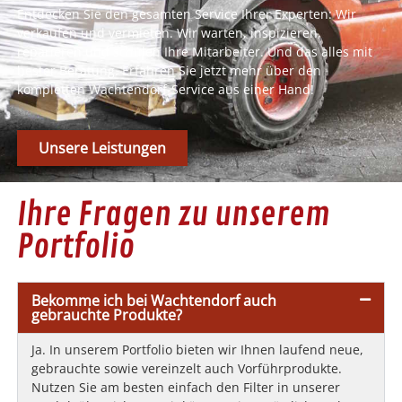
Entdecken Sie den gesamten Service Ihrer Experten: Wir
verkaufen und vermieten. Wir warten, inspizieren,
reparieren und schulen Ihre Mitarbeiter. Und das alles mit
bester Beratung. Erfahren Sie jetzt mehr über den
kompletten Wachtendorf-Service aus einer Hand!
Unsere Leistungen
Ihre Fragen zu unserem
Portfolio
Bekomme ich bei Wachtendorf auch
gebrauchte Produkte?
Ja. In unserem Portfolio bieten wir Ihnen laufend neue,
gebrauchte sowie vereinzelt auch Vorführprodukte.
Nutzen Sie am besten einfach den Filter in unserer