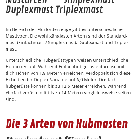
Mastarten — Simplexmast
Duplexmast Triplexmast
Im Bere­ich der Flur­förderzeuge gibt es unter­schiedliche
Mast­typen. Die wohl gängig­sten Artern sind der Stan­dard­
mast (Ein­fach­mast / Sim­plex­mast), Duplex­mast und Triplex­
mast.
Unter­schiedliche Hubgerüst­typen weisen unter­schiedliche
Hub­höhen auf. Während Ein­fach­hubgerüste durch­schnit­
tlich Höhen von 1,8 Metern erre­ichen, ver­dop­pelt sich diese
Höhe bei der Duplex-Vari­ante auf 6,0 Meter. Dreifach­
hubgerüste kön­nen bis zu 12,5 Meter erre­ichen, während
Vier­fachgerüste mit bis zu 14 Metern ver­gle­ich­sweise sel­ten
sind.
Die 3 Arten von Hubmasten