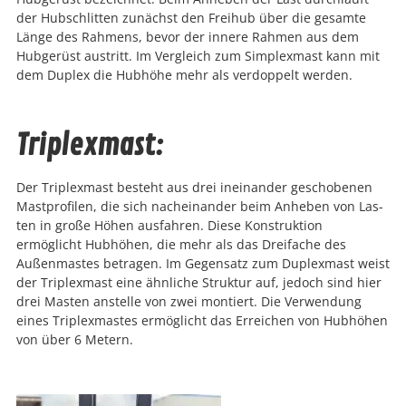
der Hub­schlit­ten zunächst den Frei­hub über die gesamte
Länge des Rah­mens, bevor der innere Rah­men aus dem
Hubgerüst aus­tritt. Im Ver­gle­ich zum Sim­plex­mast kann mit
dem Duplex die Hub­höhe mehr als ver­dop­pelt wer­den.
Triplexmast:
Der Triplex­mast beste­ht aus drei ineinan­der geschobe­nen
Mast­pro­filen, die sich nacheinan­der beim Anheben von Las­
ten in große Höhen aus­fahren. Diese Kon­struk­tion
ermöglicht Hub­höhen, die mehr als das Dreifache des
Außen­mastes betra­gen. Im Gegen­satz zum Duplex­mast weist
der Triplex­mast eine ähn­liche Struk­tur auf, jedoch sind hier
drei Mas­ten anstelle von zwei mon­tiert. Die Ver­wen­dung
eines Triplex­mastes ermöglicht das Erre­ichen von Hub­höhen
von über 6 Metern.