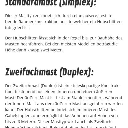
Standardmast (Simplex):
Dieser Mast­typ zeich­net sich durch eine äußere, fest­ste­
hende Rah­menkon­struk­tion aus, in welch­er ein Hub­schlit­ten
inte­gri­ert ist.
Der Hub­schlit­ten lässt sich in der Regel bis zur Bauhöhe des
Mas­ten hochfahren. Bei den meis­ten Mod­ellen beträgt die
Höhe dann knapp zwei Meter.
Zweifachmast (Duplex):
Der Zweifach­mast (Duplex) ist eine teleskopar­tige Kon­struk­
tion, beste­hend aus einem inneren und einem äußeren
Mast. Der äußere Mast ist fest am Sta­pler mon­tiert, während
der innere Mast aus dem äußeren Mast aus­ge­fahren wer­den
kann. Der Hub­schlit­ten befind­et sich im inneren Mast des
Gabel­sta­plers und ermöglicht das Anheben auf Höhen von
bis zu 6 Metern. Dieser Mast­typ wird auch als Zweifach-
Hubgerüst beze­ich­net. Beim Anheben der Last durch­läuft