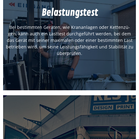
Belas­tung­stest
Belas­tung­stest
Bei bes­timmten Geräten, wie Kranan­la­gen oder Ket­ten­zü­
gen, kann auch ein Lasttest durchge­führt wer­den, bei dem
Jet­zt kon­tak­tieren
das Gerät mit sein­er max­i­malen oder ein­er bes­timmten Last
betrieben wird, um seine Leis­tungs­fähigkeit und Sta­bil­ität zu
über­prüfen.