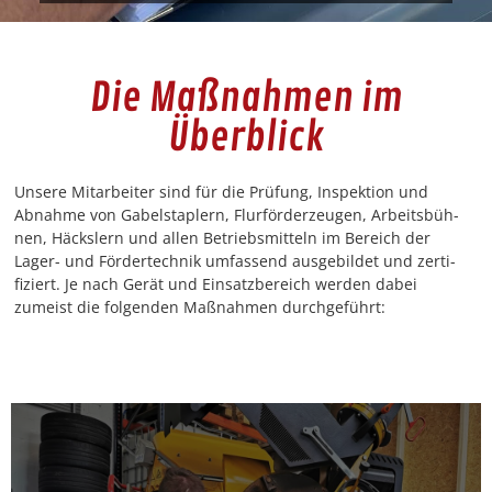
Die Maßnahmen im
Überblick
Unsere Mitar­beit­er sind für die Prü­fung, Inspek­tion und
Abnahme von Gabel­sta­plern, Flur­förderzeu­gen, Arbeits­büh­
nen, Häck­slern und allen Betrieb­smit­teln im Bere­ich der
Lager- und Fördertech­nik umfassend aus­ge­bildet und zer­ti­
fiziert. Je nach Gerät und Ein­satzbere­ich wer­den dabei
zumeist die fol­gen­den Maß­nah­men durchge­führt: