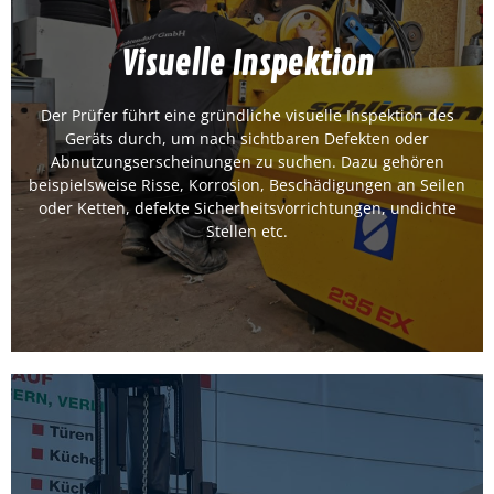
Visuelle Inspek­tion
Visuelle Inspek­tion
Der Prüfer führt eine gründliche visuelle Inspek­tion des
Geräts durch, um nach sicht­baren Defek­ten oder
Jet­zt kon­tak­tieren
Abnutzungser­schei­n­un­gen zu suchen. Dazu gehören
beispiel­sweise Risse, Kor­ro­sion, Beschädi­gun­gen an Seilen
oder Ket­ten, defek­te Sicher­heitsvor­rich­tun­gen, undichte
Stellen etc.