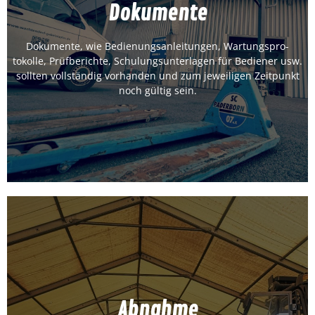
Doku­mente
Doku­mente
Doku­mente, wie Bedi­enungsan­leitun­gen, Wartung­spro­
Jet­zt kon­tak­tieren
tokolle, Prüf­berichte, Schu­lung­sun­ter­la­gen für Bedi­ener usw.
soll­ten voll­ständig vorhan­den und zum jew­eili­gen Zeit­punkt
noch gültig sein.
Abnahme