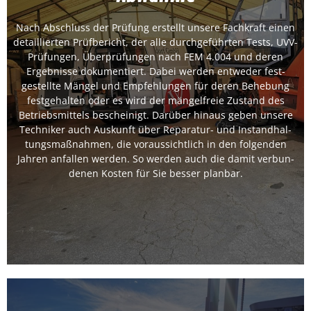
Nach Abschluss der Prü­fung erstellt unsere Fachkraft einen
detail­lierten Prüf­bericht, der alle durchge­führten Tests, UVV-
Abnahme
Prü­fun­gen, Über­prü­fun­gen nach FEM 4.004 und deren
Ergeb­nisse doku­men­tiert. Dabei wer­den entwed­er fest­
gestellte Män­gel und Empfehlun­gen für deren Behe­bung
Jet­zt kon­tak­tieren
fest­ge­hal­ten oder es wird der män­gel­freie Zus­tand des
Betrieb­smit­tels bescheinigt. Darüber hin­aus geben unsere
Tech­niker auch Auskun­ft über Reparatur- und Instand­hal­
tungs­maß­nah­men, die voraus­sichtlich in den fol­gen­den
Jahren anfall­en wer­den. So wer­den auch die damit ver­bun­
de­nen Kosten für Sie bess­er plan­bar.