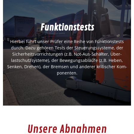
Funk­tion­stests
Funk­tion­stests
Hier­bei führt unser Prüfer eine Rei­he von Funk­tion­stests
durch. Dazu gehören Tests der Steuerungssys­teme, der
zur Akademie
Sicher­heitsvor­rich­tun­gen (z.B. Not-Aus-Schal­ter, Über­
lastschutzsys­teme), der Bewe­gungsabläufe (z.B. Heben,
Senken, Drehen), der Brem­sen und ander­er kri­tis­ch­er Kom­
po­nen­ten.
Unsere Abnahmen