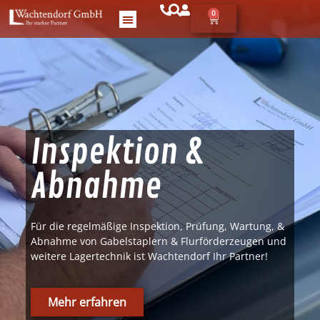
0
Inspektion &
Abnahme
Für die regelmäßige Inspek­tion, Prü­fung, Wartung, &
Abnahme von Gabel­sta­plern & Flur­förderzeu­gen und
weit­ere Lagertech­nik ist Wach­t­en­dorf Ihr Part­ner!
Mehr erfahren