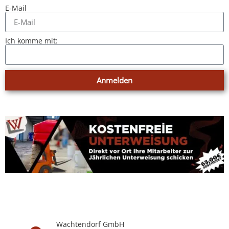
E‑Mail
Ich komme mit:
Anmelden
Wach­t­en­dorf GmbH