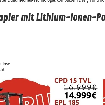
­ster
Lithi­um-Ionen-Tech­nolo­gie
, kom­pak­tem Design und hohe
tapler mit Lithium-Ionen-P
k­dose
cht