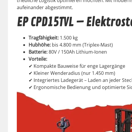
triebliche Logis­tik opti­mieren möcht­en. Mit mod­ern
aufeinan­der abges­timmt.
EP CPD15TVL – Elektros
Tragfähigkeit:
1.500 kg
Hub­höhe:
bis 4.800 mm (Triplex-Mast)
Bat­terie:
80V / 150Ah Lithi­um-Ionen
Vorteile:
✔ Kom­pak­te Bauweise für enge Lagergänge
✔ Klein­er Wen­dera­dius (nur 1.450 mm)
✔ Inte­gri­ertes Ladegerät – Laden an jed­er Stec
✔ Ergonomis­che Bedi­enung und opti­mierte Si