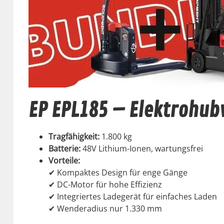
EP EPL185 – Elektrohub
Tragfähigkeit:
1.800 kg
Bat­terie:
48V Lithi­um-Ionen, wartungs­frei
Vorteile:
✔ Kom­pak­tes Design für enge Gänge
✔ DC-Motor für hohe Effizienz
✔ Inte­gri­ertes Ladegerät für ein­fach­es Laden
✔ Wen­dera­dius nur 1.330 mm