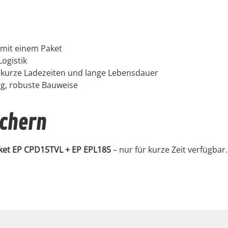
 mit einem Paket
ogis­tik
r kurze Ladezeit­en und lange Lebens­dauer
g, robuste Bauweise
ichern
Paket EP CPD15TVL + EP EPL185
– nur für kurze Zeit ver­füg­bar.