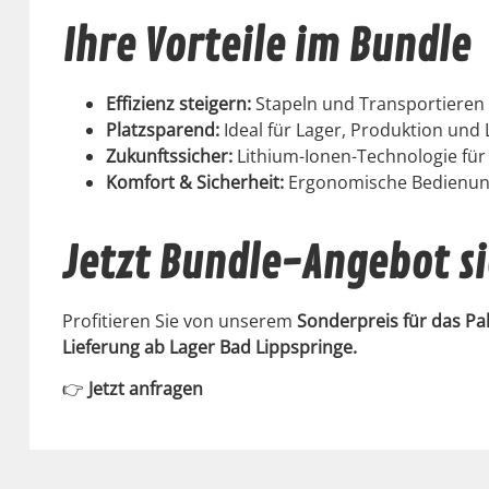
Ihre Vorteile im Bundle
Effizienz steigern:
Stapeln und Trans­portieren
Platzs­parend:
Ide­al für Lager, Pro­duk­tion und L
Zukun­ftssich­er:
Lithi­um-Ionen-Tech­nolo­gie fü
Kom­fort & Sicher­heit:
Ergonomis­che Bedi­enun
Jetzt Bundle-Angebot s
Prof­i­tieren Sie von unserem
Son­der­preis für das 
Liefer­ung ab Lager Bad Lipp­springe.
👉
Jet­zt anfra­gen