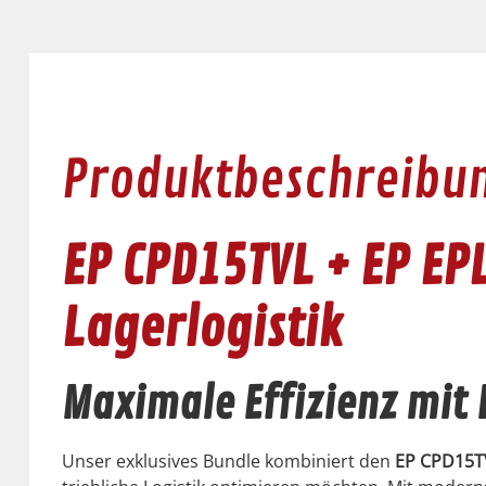
Produktbeschreibu
EP CPD15TVL + EP EP
Lagerlogistik
Maximale Effizienz mit
Unser exk­lu­sives Bun­dle kom­biniert den
EP CPD15TVL