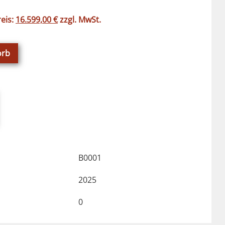
eis:
16.599,00
€
zzgl. MwSt.
orb
B0001
2025
0