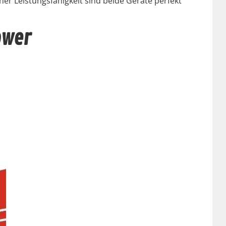
r Leis­tungs­fähigkeit sind bei­de Geräte per­fekt
ower