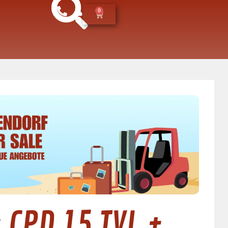
0
 CPD 15 TVL +