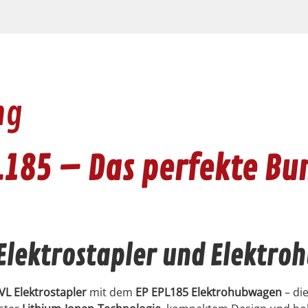
ng
L185 – Das perfekte Bun
 Elektrostapler und Elektr
 Elek­trosta­pler
mit dem
EP EPL185 Elek­tro­hub­wa­gen
– die