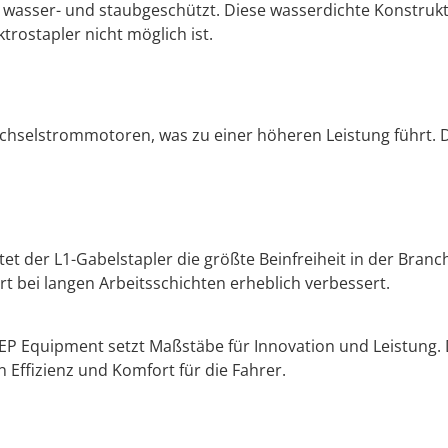
 wass­er- und staubgeschützt. Diese wasserdichte Kon­struk­ti
­trosta­pler nicht möglich ist.
h­sel­strom­mo­toren, was zu ein­er höheren Leis­tung führt. Di
et der L1-Gabel­sta­pler die größte Bein­frei­heit in der Branch
 bei lan­gen Arbeitss­chicht­en erhe­blich verbessert.
P Equip­ment set­zt Maßstäbe für Inno­va­tion und Leis­tung. 
 Effizienz und Kom­fort für die Fahrer.