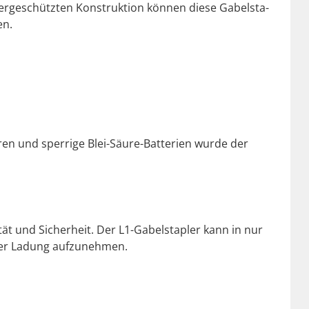
ssergeschützten Kon­struk­tion kön­nen diese Gabel­sta­
en.
ren und sper­rige Blei-Säure-Bat­te­rien wurde der
ität und Sicher­heit. Der L1-Gabel­sta­pler kann in nur
% der Ladung aufzunehmen.