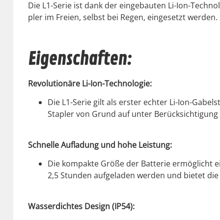
Die L1-Serie ist dank der einge­baut­en Li-Ion-Tech­no
pler im Freien, selb­st bei Regen, einge­set­zt wer­den
Eigenschaften:
Rev­o­lu­tionäre Li-Ion-Tech­nolo­gie:
Die L1-Serie gilt als erster echter Li-Ion-Gabel
Sta­pler von Grund auf unter Berück­sich­ti­gun
Schnelle Aufladung und hohe Leis­tung:
Die kom­pak­te Größe der Bat­terie ermöglicht ein
2,5 Stun­den aufge­laden wer­den und bietet di
Wasserdicht­es Design (IP54):