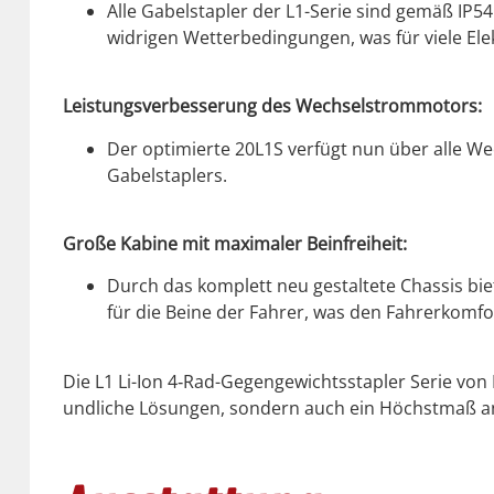
Alle Gabel­sta­pler der L1-Serie sind gemäß IP54
widri­gen Wet­terbe­din­gun­gen, was für viele Elek
Leis­tungsverbesserung des Wech­sel­strom­mo­tors:
Der opti­mierte 20L1S ver­fügt nun über alle Wec
Gabel­sta­plers.
Große Kabine mit max­i­maler Bein­frei­heit:
Durch das kom­plett neu gestal­tete Chas­sis biet
für die Beine der Fahrer, was den Fahrerkom­fort
Die L1 Li-Ion 4‑Rad-Gegengewichtssta­pler Serie von E
undliche Lösun­gen, son­dern auch ein Höch­st­maß an