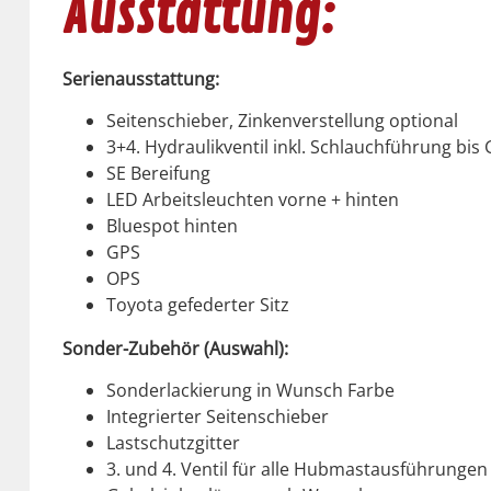
Ausstattung:
Serien­ausstat­tung:
Seit­en­schieber, Zinken­ver­stel­lung option­al
3+4. Hydraulikven­til inkl. Schlauch­führung bis 
SE Berei­fung
LED Arbeit­sleucht­en vorne + hin­ten
Bluespot hin­ten
GPS
OPS
Toy­ota gefed­ert­er Sitz
Son­der-Zube­hör (Auswahl):
Son­der­lack­ierung in Wun­sch Farbe
Inte­gri­ert­er Seit­en­schieber
Lastschutzgit­ter
3. und 4. Ven­til für alle Hub­mas­taus­führun­gen