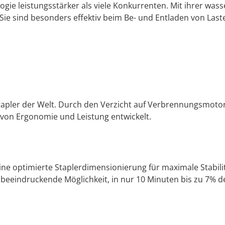
lo­gie leis­tungsstärk­er als viele Konkur­renten. Mit ihrer wa
. Sie sind beson­ders effek­tiv beim Be- und Ent­laden von Las­t
­sta­pler der Welt. Durch den Verzicht auf Ver­bren­nungsmo­to
g von Ergonomie und Leis­tung entwick­elt.
e opti­mierte Sta­plerdi­men­sion­ierung für max­i­male Sta­bil­
e beein­druck­ende Möglichkeit, in nur 10 Minuten bis zu 7