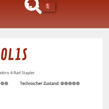
0
30L1S
lektro 4-Rad Stapler
🟢🟢
Technischer Zustand:
🟢🟢🟢🟢🟢