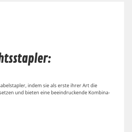
htsstapler:
el­sta­pler, indem sie als erste ihrer Art die
rset­zen und bieten eine beein­druck­ende Kom­bi­na­