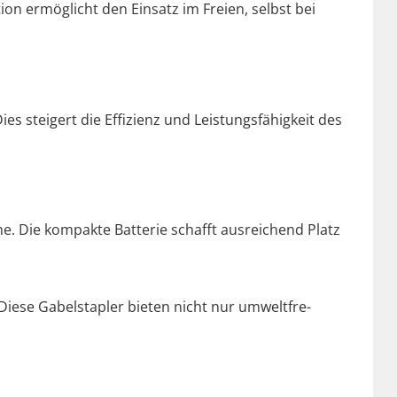
on ermöglicht den Ein­satz im Freien, selb­st bei
es steigert die Effizienz und Leis­tungs­fähigkeit des
e. Die kom­pak­te Bat­terie schafft aus­re­ichend Platz
Diese Gabel­sta­pler bieten nicht nur umwelt­fre­