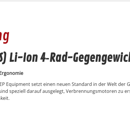
ng
S) Li-Ion 4‑Rad-Gegengewic
nd Ergonomie
P Equip­ment set­zt einen neuen Stan­dard in der Welt der Gab
r sind speziell darauf aus­gelegt, Ver­bren­nungsmo­toren zu e
keit.