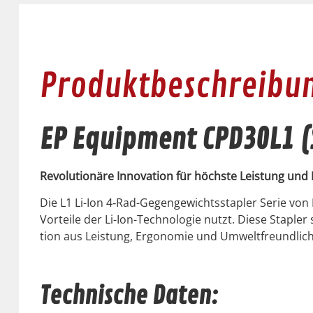
Produktbeschreibu
EP Equipment CPD30L1 (
Rev­o­lu­tionäre Inno­va­tion für höch­ste Leis­tung u
Die L1 Li-Ion 4‑Rad-Gegengewichtssta­pler Serie von E
Vorteile der Li-Ion-Tech­nolo­gie nutzt. Diese Sta­ple
tion aus Leis­tung, Ergonomie und Umwelt­fre­undlich
Technische Daten: