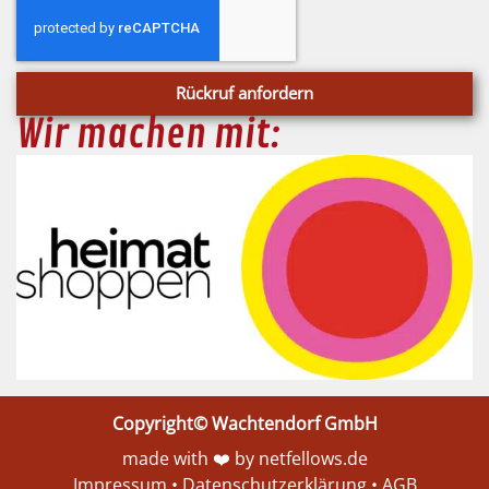
Rückruf anfordern
Wir machen mit:
Copyright© Wachtendorf GmbH
made with ❤️ by netfellows.de
Impressum
•
Datenschutzerklärung
•
AGB