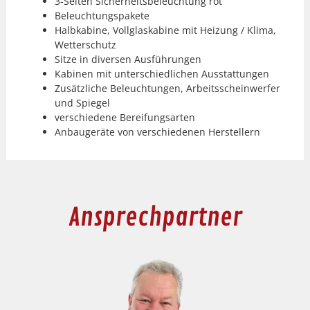
3‑Seiten Sicher­heits­beleuch­tung rot
Beleuch­tungspakete
Hal­bkabine, Voll­glask­abine mit Heizung / Kli­ma,
Wet­ter­schutz
Sitze in diversen Aus­führun­gen
Kabi­nen mit unter­schiedlichen Ausstat­tun­gen
Zusät­zliche Beleuch­tun­gen, Arbeitss­chein­wer­fer
und Spiegel
ver­schiedene Berei­fungsarten
Anbaugeräte von ver­schiede­nen Her­stellern
Ansprechpartner