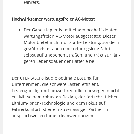
Fahrers.
Hochwirk­samer wartungs­freier AC-Motor:
Der Gabel­sta­pler ist mit einem hochef­fizien­ten,
wartungs­freien AC-Motor aus­ges­tat­tet. Dieser
Motor bietet nicht nur starke Leis­tung, son­dern
gewährleis­tet auch eine rei­bungslose Fahrt,
selb­st auf unebe­nen Straßen, und trägt zur län­
geren Lebens­dauer der Bat­terie bei.
Der CPD45/50F8 ist die opti­male Lösung für
Unternehmen, die schwere Las­ten effizient,
kostengün­stig und umwelt­fre­undlich bewe­gen möcht­
en. Mit seinem robusten Design, der fortschrit­tlichen
Lithi­um-Ionen-Tech­nolo­gie und dem Fokus auf
Fahrerkom­fort ist er ein zuver­läs­siger Part­ner in
anspruchsvollen Indus­triean­wen­dun­gen.