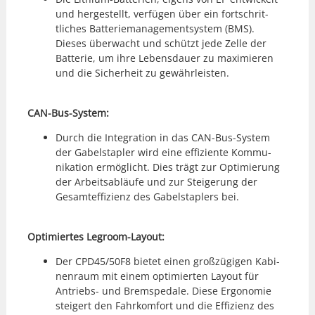
und hergestellt, ver­fü­gen über ein fortschrit­
tlich­es Bat­terie­m­an­age­mentsys­tem (BMS).
Dieses überwacht und schützt jede Zelle der
Bat­terie, um ihre Lebens­dauer zu max­imieren
und die Sicher­heit zu gewährleis­ten.
CAN-Bus-Sys­tem:
Durch die Inte­gra­tion in das CAN-Bus-Sys­tem
der Gabel­sta­pler wird eine effiziente Kom­mu­
nika­tion ermöglicht. Dies trägt zur Opti­mierung
der Arbeitsabläufe und zur Steigerung der
Gesamt­ef­fizienz des Gabel­sta­plers bei.
Opti­miertes Legroom-Lay­out:
Der CPD45/50F8 bietet einen großzügi­gen Kabi­
nen­raum mit einem opti­mierten Lay­out für
Antriebs- und Brem­spedale. Diese Ergonomie
steigert den Fahrkom­fort und die Effizienz des