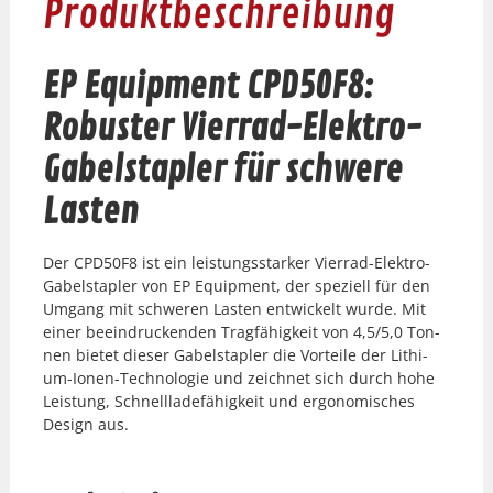
Produktbeschreibung
EP Equipment CPD50F8:
Robuster Vierrad-Elektro-
Gabelstapler für schwere
Lasten
Der CPD50F8 ist ein leis­tungsstark­er Vier­rad-Elek­tro-
Gabel­sta­pler von EP Equip­ment, der speziell für den
Umgang mit schw­eren Las­ten entwick­elt wurde. Mit
ein­er beein­druck­enden Tragfähigkeit von 4,5/5,0 Ton­
nen bietet dieser Gabel­sta­pler die Vorteile der Lithi­
um-Ionen-Tech­nolo­gie und zeich­net sich durch hohe
Leis­tung, Schnel­l­lade­fähigkeit und ergonomis­ches
Design aus.