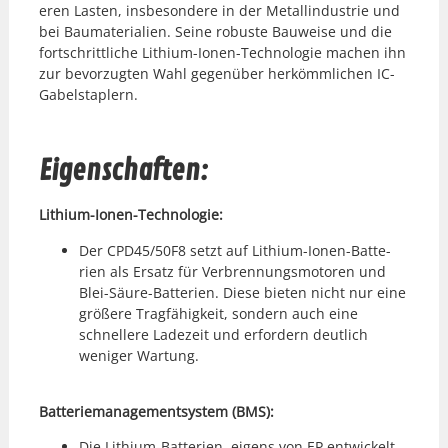
eren Las­ten, ins­beson­dere in der Met­allindus­trie und
bei Bau­ma­te­ri­alien. Seine robuste Bauweise und die
fortschrit­tliche Lithi­um-Ionen-Tech­nolo­gie machen ihn
zur bevorzugten Wahl gegenüber herkömm­lichen IC-
Gabel­sta­plern.
Eigenschaften:
Lithi­um-Ionen-Tech­nolo­gie:
Der CPD45/50F8 set­zt auf Lithi­um-Ionen-Bat­te­
rien als Ersatz für Ver­bren­nungsmo­toren und
Blei-Säure-Bat­te­rien. Diese bieten nicht nur eine
größere Tragfähigkeit, son­dern auch eine
schnellere Ladezeit und erfordern deut­lich
weniger Wartung.
Bat­terie­m­an­age­mentsys­tem (BMS):
Die Lithi­um-Bat­te­rien, eigens von EP entwick­elt