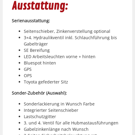
Ausstattung:
Serien­ausstat­tung:
Seit­en­schieber, Zinken­ver­stel­lung option­al
3+4. Hydraulikven­til inkl. Schlauch­führung bis
Gabel­träger
SE Berei­fung
LED Arbeit­sleucht­en vorne + hin­ten
Bluespot hin­ten
GPS
OPS
Toy­ota gefed­ert­er Sitz
Son­der-Zube­hör (Auswahl):
Son­der­lack­ierung in Wun­sch Farbe
Inte­gri­ert­er Seit­en­schieber
Lastschutzgit­ter
3. und 4. Ven­til für alle Hub­mas­taus­führun­gen
Gabelzinken­länge nach Wun­sch