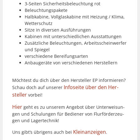
3‑Seiten Sicher­heits­beleuch­tung rot
Beleuch­tungspakete
Hal­bkabine, Voll­glask­abine mit Heizung / Kli­ma,
Wet­ter­schutz
Sitze in diversen Aus­führun­gen
Kabi­nen mit unter­schiedlichen Ausstat­tun­gen
Zusät­zliche Beleuch­tun­gen, Arbeitss­chein­wer­fer
und Spiegel
ver­schiedene Berei­fungsarten
Anbaugeräte von ver­schiede­nen Her­stellern
Möcht­est du dich über den Her­steller EP informieren?
Info­s­eite über den Her­
Schau doch auf unser­er
steller
vor­bei!
Hier
geht es zu unserem Ange­bot über Unter­weisun­
gen und Schu­lun­gen für Bedi­ener von Flur­förderzeu­
gen und Lagertech­nik!
Kleinanzeigen
Uns gibt’s übri­gens auch bei
.