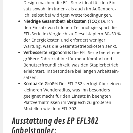
Design machen die EFL-Serie ide­al für den Ein­
satz sowohl im Innen- als auch im Außen­bere­
ich, selb­st bei widri­gen Wet­terbe­din­gun­gen.
Niedrige Gesamt­be­trieb­skosten (TCO):
Durch
den Ein­satz von Li-Ionen-Tech­nolo­gie spart die
EFL-Serie im Ver­gle­ich zu Diesel­sta­plern 30–50 %
der Energiekosten und erfordert weniger
Wartung, was die Gesamt­be­trieb­skosten senkt.
Verbesserte Ergonomie:
Die EFL-Serie bietet eine
größere Fahrerk­abine für mehr Kom­fort und
Benutzer­fre­undlichkeit, was den Sta­pler­be­trieb
erle­ichtert, ins­beson­dere bei lan­gen Arbeit­sein­
sätzen.
Kom­pak­te Größe:
Der EFL 252 ver­fügt über einen
kleineren Wen­dera­dius, was ihn beson­ders
geeignet macht für den Ein­satz in beengten
Platzver­hält­nis­sen im Ver­gle­ich zu größeren
Mod­ellen wie dem EFL 302.
Ausstattung des EP EFL302
Gabelstapler: