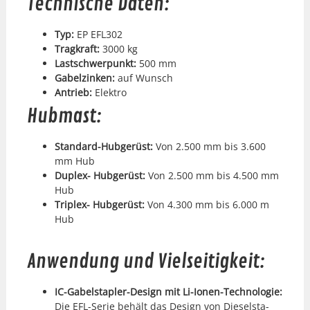
Technische Daten:
Typ:
EP EFL302
Tragkraft:
3000 kg
Lastschw­er­punkt:
500 mm
Gabelzinken:
auf Wun­sch
Antrieb:
Elek­tro
Hubmast:
Stan­dard-Hubgerüst:
Von 2.500 mm bis 3.600
mm Hub
Duplex- Hubgerüst:
Von 2.500 mm bis 4.500 mm
Hub
Triplex- Hubgerüst:
Von 4.300 mm bis 6.000 m
Hub
Anwendung und Vielseitigkeit:
IC-Gabel­sta­pler-Design mit Li-Ionen-Tech­nolo­gie:
Die EFL-Serie behält das Design von Diesel­sta­