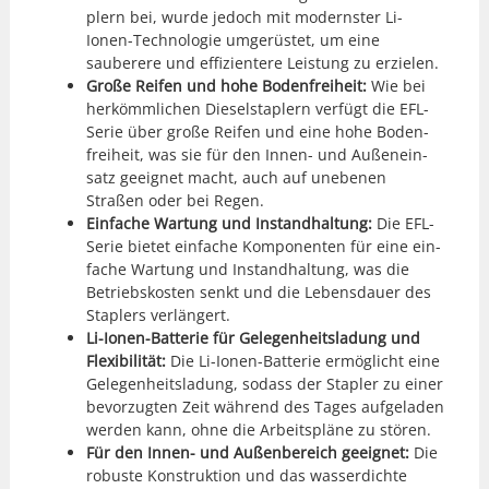
plern bei, wurde jedoch mit mod­ern­ster Li-
Ionen-Tech­nolo­gie umgerüstet, um eine
sauberere und effizien­tere Leis­tung zu erzie­len.
Große Reifen und hohe Boden­frei­heit:
Wie bei
herkömm­lichen Diesel­sta­plern ver­fügt die EFL-
Serie über große Reifen und eine hohe Boden­
frei­heit, was sie für den Innen- und Außenein­
satz geeignet macht, auch auf unebe­nen
Straßen oder bei Regen.
Ein­fache Wartung und Instand­hal­tung:
Die EFL-
Serie bietet ein­fache Kom­po­nen­ten für eine ein­
fache Wartung und Instand­hal­tung, was die
Betrieb­skosten senkt und die Lebens­dauer des
Sta­plers ver­längert.
Li-Ionen-Bat­terie für Gele­gen­heit­sladung und
Flex­i­bil­ität:
Die Li-Ionen-Bat­terie ermöglicht eine
Gele­gen­heit­sladung, sodass der Sta­pler zu ein­er
bevorzugten Zeit während des Tages aufge­laden
wer­den kann, ohne die Arbeit­spläne zu stören.
Für den Innen- und Außen­bere­ich geeignet:
Die
robuste Kon­struk­tion und das wasserdichte