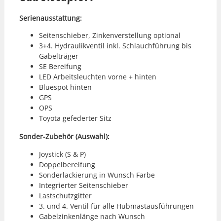
Serien­ausstat­tung:
Seit­en­schieber, Zinken­ver­stel­lung option­al
3+4. Hydraulikven­til inkl. Schlauch­führung bis
Gabel­träger
SE Berei­fung
LED Arbeit­sleucht­en vorne + hin­ten
Bluespot hin­ten
GPS
OPS
Toy­ota gefed­ert­er Sitz
Son­der-Zube­hör (Auswahl):
Joy­stick (S & P)
Dop­pel­berei­fung
Son­der­lack­ierung in Wun­sch Farbe
Inte­gri­ert­er Seit­en­schieber
Lastschutzgit­ter
3. und 4. Ven­til für alle Hub­mas­taus­führun­gen
Gabelzinken­länge nach Wun­sch