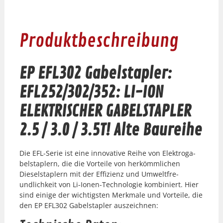
Produktbeschreibung
EP EFL302 Gabelstapler:
EFL252/302/352: LI-ION
ELEKTRISCHER GABELSTAPLER
2.5 / 3.0 / 3.5T! Alte Baureihe
Die EFL-Serie ist eine inno­v­a­tive Rei­he von Elek­tro­ga­
bel­sta­plern, die die Vorteile von herkömm­lichen
Diesel­sta­plern mit der Effizienz und Umwelt­fre­
undlichkeit von Li-Ionen-Tech­nolo­gie kom­biniert. Hier
sind einige der wichtig­sten Merk­male und Vorteile, die
den EP EFL302 Gabel­sta­pler ausze­ich­nen: