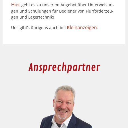
Hier
geht es zu unserem Ange­bot über Unter­weisun­
gen und Schu­lun­gen für Bedi­ener von Flur­förderzeu­
gen und Lagertech­nik!
Kleinanzeigen
Uns gibt’s übri­gens auch bei
.
Ansprechpartner