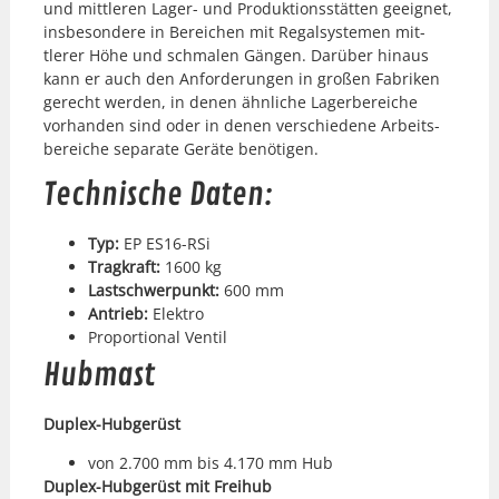
und mit­tleren Lager- und Pro­duk­tion­sstät­ten geeignet,
ins­beson­dere in Bere­ichen mit Regal­sys­te­men mit­
tlerer Höhe und schmalen Gän­gen. Darüber hin­aus
kann er auch den Anforderun­gen in großen Fab­riken
gerecht wer­den, in denen ähn­liche Lager­bere­iche
vorhan­den sind oder in denen ver­schiedene Arbeits­
bere­iche sep­a­rate Geräte benöti­gen.
Technische Daten:
Typ:
EP ES16-RSi
Tragkraft:
1600 kg
Lastschw­er­punkt:
600 mm
Antrieb:
Elek­tro
Pro­por­tion­al Ven­til
Hubmast
Duplex-Hubgerüst
von 2.700 mm bis 4.170 mm Hub
Duplex-Hubgerüst mit Frei­hub