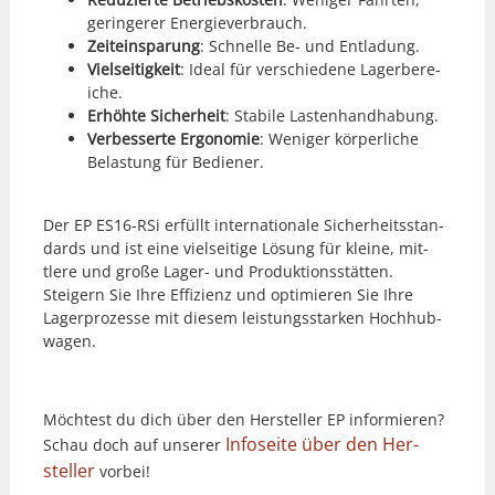
gerin­ger­er Energie­ver­brauch.
Zeit­einsparung
: Schnelle Be- und Ent­ladung.
Viel­seit­igkeit
: Ide­al für ver­schiedene Lager­bere­
iche.
Erhöhte Sicher­heit
: Sta­bile Las­ten­hand­habung.
Verbesserte Ergonomie
: Weniger kör­per­liche
Belas­tung für Bedi­ener.
Der EP ES16-RSi erfüllt inter­na­tionale Sicher­heits­stan­
dards und ist eine viel­seit­ige Lösung für kleine, mit­
tlere und große Lager- und Pro­duk­tion­sstät­ten.
Steigern Sie Ihre Effizienz und opti­mieren Sie Ihre
Lager­prozesse mit diesem leis­tungsstarken Hochhub­
wa­gen.
Möcht­est du dich über den Her­steller EP informieren?
Info­s­eite über den Her­
Schau doch auf unser­er
steller
vor­bei!