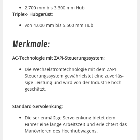
2.700 mm bis 3.300 mm Hub
Triplex- Hubgerüst:
von 4.000 mm bis 5.500 mm Hub
Merkmale:
AC-Tech­nolo­gie mit ZAPI-Steuerungssys­tem:
Die Wech­sel­stromtech­nolo­gie mit dem ZAPI-
Steuerungssys­tem gewährleis­tet eine zuver­läs­
sige Leis­tung und wird von der Indus­trie hoch
geschätzt.
Stan­dard-Ser­v­olenkung:
Die serien­mäßige Ser­v­olenkung bietet dem
Fahrer eine lange Arbeit­szeit und erle­ichtert das
Manövri­eren des Hochhub­wa­gens.