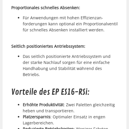
Pro­por­tionales schnelles Absenken:
Für Anwen­dun­gen mit hohen Effizien­zan­
forderun­gen kann option­al ein Pro­por­tion­al­ven­til
für schnelles Absenken instal­liert wer­den.
Seitlich posi­tion­iertes Antrieb­ssys­tem:
Das seitlich posi­tion­ierte Antrieb­ssys­tem und
der starke Nach­lauf sor­gen für eine ein­fache
Hand­habung und Sta­bil­ität während des
Betriebs.
Vorteile des EP ES16-RSi:
Erhöhte Pro­duk­tiv­ität
: Zwei Palet­ten gle­ichzeit­ig
heben und trans­portieren.
Platzerspar­nis
: Opti­maler Ein­satz in engen
Lager­bere­ichen.
Reduzierte Betrieb­skosten
: Weniger Fahrten,