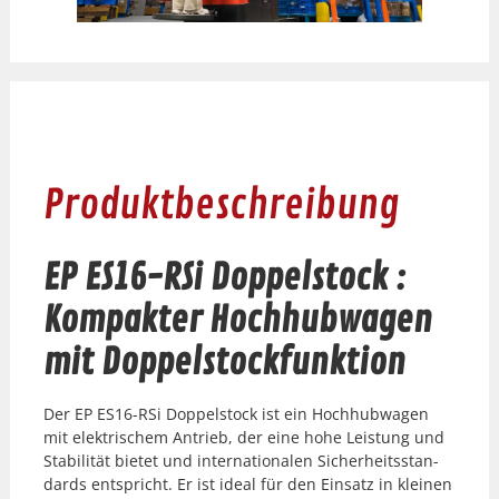
Produktbeschreibung
EP ES16-RSi Doppelstock :
Kompakter Hochhubwagen
mit Doppelstockfunktion
Der EP ES16-RSi Dop­pel­stock ist ein Hochhub­wa­gen
mit elek­trischem Antrieb, der eine hohe Leis­tung und
Sta­bil­ität bietet und inter­na­tionalen Sicher­heits­stan­
dards entspricht. Er ist ide­al für den Ein­satz in kleinen