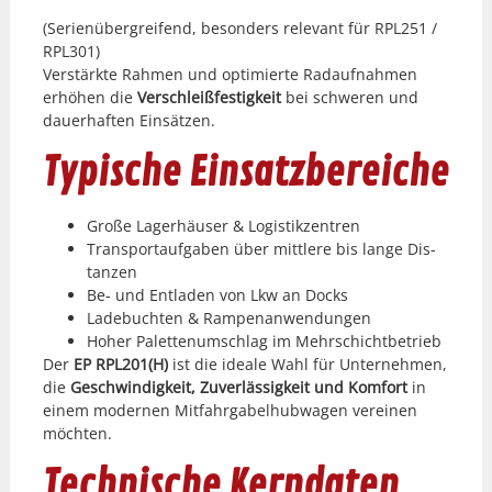
(Serienüber­greifend, beson­ders rel­e­vant für RPL251 /
RPL301)
Ver­stärk­te Rah­men und opti­mierte Radauf­nah­men
erhöhen die
Ver­schleißfes­tigkeit
bei schw­eren und
dauer­haften Ein­sätzen.
Typische Einsatzbereiche
Große Lager­häuser & Logis­tikzen­tren
Trans­portauf­gaben über mit­tlere bis lange Dis­
tanzen
Be‑ und Ent­laden von Lkw an Docks
Lade­bucht­en & Ram­p­enan­wen­dun­gen
Hoher Palet­tenum­schlag im Mehrschicht­be­trieb
Der
EP RPL201(H)
ist die ide­ale Wahl für Unternehmen,
die
Geschwindigkeit, Zuver­läs­sigkeit und Kom­fort
in
einem mod­er­nen Mit­fahrga­bel­hub­wa­gen vere­inen
möcht­en.
Technische Kerndaten