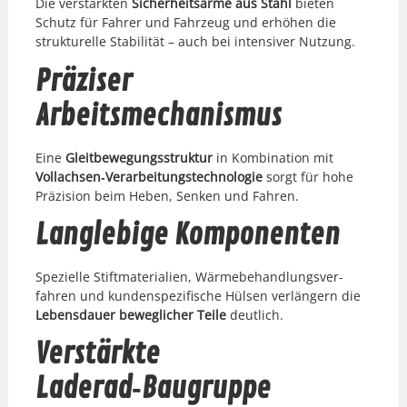
Die ver­stärk­ten
Sicher­heit­sarme aus Stahl
bieten
Schutz für Fahrer und Fahrzeug und erhöhen die
struk­turelle Sta­bil­ität – auch bei inten­siv­er Nutzung.
Präziser
Arbeitsmechanismus
Eine
Gleit­be­we­gungsstruk­tur
in Kom­bi­na­tion mit
Vollachsen‑Verarbeitungstechnologie
sorgt für hohe
Präzi­sion beim Heben, Senken und Fahren.
Langlebige Komponenten
Spezielle Stift­ma­te­ri­alien, Wärme­be­hand­lungsver­
fahren und kun­den­spez­i­fis­che Hülsen ver­längern die
Lebens­dauer beweglich­er Teile
deut­lich.
Verstärkte
Laderad‑Baugruppe