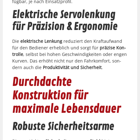
füg­bar, je nach Ein­satzpro­fil.
Elektrische Servolenkung
für Präzision & Ergonomie
Die
elek­trische Lenkung
reduziert den Kraftaufwand
für den Bedi­ener erhe­blich und sorgt für
präzise Kon­
trolle
, selb­st bei hohen Geschwindigkeit­en oder engen
Kur­ven. Das erhöht nicht nur den Fahrkom­fort, son­
dern auch die
Pro­duk­tiv­ität und Sicher­heit
.
Durchdachte
Konstruktion für
maximale Lebensdauer
Robuste Sicherheitsarme