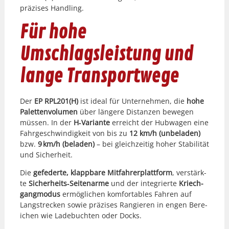
präzis­es Han­dling.
Für hohe
Umschlagsleistung und
lange Transportwege
Der
EP RPL201(H)
ist ide­al für Unternehmen, die
hohe
Palet­ten­vol­u­men
über län­gere Dis­tanzen bewe­gen
müssen. In der
H‑Variante
erre­icht der Hub­wa­gen eine
Fahrgeschwindigkeit von bis zu
12 km/h (unbe­laden)
bzw.
9 km/h (beladen)
– bei gle­ichzeit­ig hoher Sta­bil­ität
und Sicher­heit.
Die
gefed­erte, klapp­bare Mit­fahrerplat­tform
, ver­stärk­
te
Sicherheits‑Seitenarme
und der inte­gri­erte
Kriech­
gang­modus
ermöglichen kom­fort­a­bles Fahren auf
Langstreck­en sowie präzis­es Rang­ieren in engen Bere­
ichen wie Lade­bucht­en oder Docks.