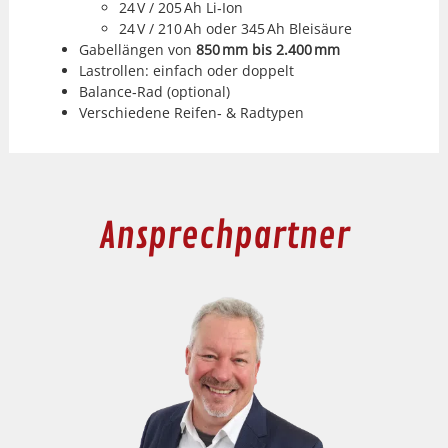
24 V / 205 Ah Li‑Ion
24 V / 210 Ah oder 345 Ah Bleisäure
Gabel­län­gen von
850 mm bis 2.400 mm
Las­trollen: ein­fach oder dop­pelt
Balance‑Rad (option­al)
Ver­schiedene Reifen‑ & Rad­typen
Ansprechpartner