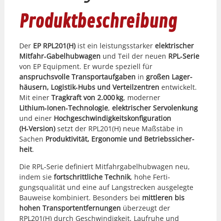
Produktbeschreibung
Der
EP RPL201(H)
ist ein leis­tungsstark­er
elek­trisch­er
Mitfahr‑Gabelhubwagen
und Teil der neuen
RPL‑Serie
von EP Equip­ment. Er wurde speziell für
anspruchsvolle Trans­portauf­gaben
in
großen Lager­
häusern, Logistik‑Hubs und Verteilzen­tren
entwick­elt.
Mit ein­er
Tragkraft von 2.000 kg
, mod­ern­er
Lithium‑Ionen‑Technologie
,
elek­trisch­er Ser­v­olenkung
und ein­er
Hochgeschwindigkeit­skon­fig­u­ra­tion
(H‑Version)
set­zt der RPL201(H) neue Maßstäbe in
Sachen
Pro­duk­tiv­ität, Ergonomie und Betrieb­ssicher­
heit
.
Die RPL‑Serie definiert Mit­fahrga­bel­hub­wa­gen neu,
indem sie
fortschrit­tliche Tech­nik
, hohe Fer­ti­
gungsqual­ität und eine auf Langstreck­en aus­gelegte
Bauweise kom­biniert. Beson­ders bei
mit­tleren bis
hohen Trans­portent­fer­nun­gen
überzeugt der
RPL201(H) durch Geschwindigkeit, Laufruhe und