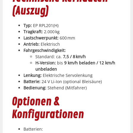
(Auszug)
Typ:
EP RPL201(H)
Tragkraft:
2.000 kg
Lastschw­er­punkt:
600 mm
Antrieb:
Elek­trisch
Fahrgeschwindigkeit:
Stan­dard: ca.
7,5 / 8 km/h
H‑Version:
bis
9 km/h beladen / 12 km/h
unbe­laden
Lenkung:
Elek­trische Ser­v­olenkung
Bat­terie:
24 V Li‑Ion (option­al Bleisäure)
Bedi­enung:
Ste­hend (Mit­fahrer)
Optionen &
Konfigurationen
Bat­te­rien: