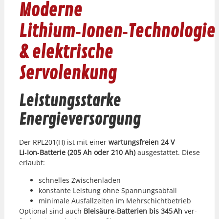
Moderne
Lithium‑Ionen‑Technologie
& elektrische
Servolenkung
Leistungsstarke
Energieversorgung
Der RPL201(H) ist mit ein­er
wartungs­freien 24 V
Li‑Ion‑Batterie (205 Ah oder 210 Ah)
aus­ges­tat­tet. Diese
erlaubt:
schnelles Zwis­chen­laden
kon­stante Leis­tung ohne Span­nungsab­fall
min­i­male Aus­fal­lzeit­en im Mehrschicht­be­trieb
Option­al sind auch
Bleisäure‑Batterien bis 345 Ah
ver­