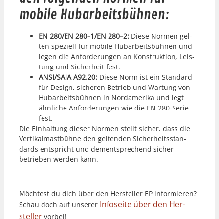
mobile Hubarbeitsbühnen:
EN 280/EN 280–1/EN 280–2:
Diese Nor­men gel­
ten speziell für mobile Hubar­beits­büh­nen und
leg­en die Anforderun­gen an Kon­struk­tion, Leis­
tung und Sicher­heit fest.
ANSI/SAIA A92.20:
Diese Norm ist ein Stan­dard
für Design, sicheren Betrieb und Wartung von
Hubar­beits­büh­nen in Nor­dameri­ka und legt
ähn­liche Anforderun­gen wie die EN 280-Serie
fest.
Die Ein­hal­tung dieser Nor­men stellt sich­er, dass die
Ver­tikalmast­bühne den gel­tenden Sicher­heits­stan­
dards entspricht und dementsprechend sich­er
betrieben wer­den kann.
Möcht­est du dich über den Her­steller EP informieren?
Info­s­eite über den Her­
Schau doch auf unser­er
steller
vor­bei!