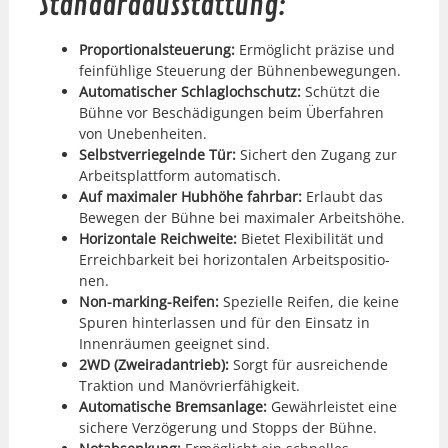
Standardausstattung:
Pro­por­tion­al­s­teuerung:
Ermöglicht präzise und
fein­füh­lige Steuerung der Büh­nen­be­we­gun­gen.
Automa­tis­ch­er Schla­glochschutz:
Schützt die
Bühne vor Beschädi­gun­gen beim Über­fahren
von Uneben­heit­en.
Selb­stver­riegel­nde Tür:
Sichert den Zugang zur
Arbeit­splat­tform automa­tisch.
Auf max­i­maler Hub­höhe fahrbar:
Erlaubt das
Bewe­gen der Bühne bei max­i­maler Arbeit­shöhe.
Hor­i­zon­tale Reich­weite:
Bietet Flex­i­bil­ität und
Erre­ich­barkeit bei hor­i­zon­tal­en Arbeit­spo­si­tio­
nen.
Non-mark­ing-Reifen:
Spezielle Reifen, die keine
Spuren hin­ter­lassen und für den Ein­satz in
Innen­räu­men geeignet sind.
2WD (Zweiradantrieb):
Sorgt für aus­re­ichende
Trak­tion und Manövri­er­fähigkeit.
Automa­tis­che Brem­san­lage:
Gewährleis­tet eine
sichere Verzögerung und Stopps der Bühne.