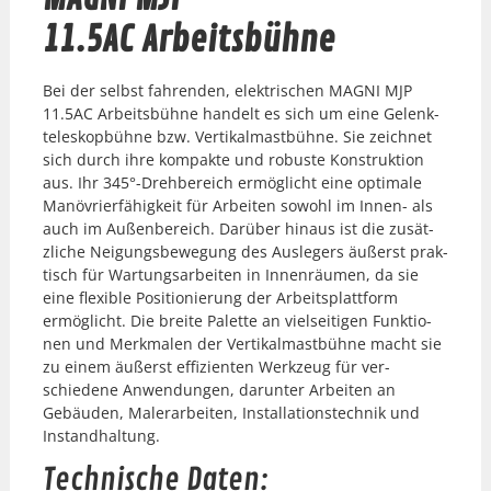
11.5AC Arbeitsbühne
Bei der selb­st fahren­den, elek­trischen MAGNI MJP
11.5AC Arbeits­bühne han­delt es sich um eine Gelenk­
te­leskop­bühne bzw. Ver­tikalmast­bühne. Sie zeich­net
sich durch ihre kom­pak­te und robuste Kon­struk­tion
aus. Ihr 345°-Drehbereich ermöglicht eine opti­male
Manövri­er­fähigkeit für Arbeit­en sowohl im Innen- als
auch im Außen­bere­ich. Darüber hin­aus ist die zusät­
zliche Nei­gungs­be­we­gung des Auslegers äußerst prak­
tisch für Wartungsar­beit­en in Innen­räu­men, da sie
eine flex­i­ble Posi­tion­ierung der Arbeit­splat­tform
ermöglicht. Die bre­ite Palette an viel­seit­i­gen Funk­tio­
nen und Merk­malen der Ver­tikalmast­bühne macht sie
zu einem äußerst effizien­ten Werkzeug für ver­
schiedene Anwen­dun­gen, darunter Arbeit­en an
Gebäu­den, Maler­ar­beit­en, Instal­la­tion­stech­nik und
Instand­hal­tung.
Technische Daten: