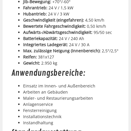
Jib-Bewe­gung:
+70°/-60°
Fahrantrieb:
24 V / 1,5 kW
Hubantrieb:
24 V / 3 kW
Geschwindigkeit (einge­fahren):
4,50 km/h
Bew­ertete Fahrgeschwindigkeit:
0,50 km/h
Aufwärts-/Ab­wärts­geschwindigkeit:
95/50 sec
Bat­terieka­paz­ität:
24 V / 240 Ah
Inte­gri­ertes Ladegerät:
24 V / 30 A
Max. zuläs­sige Nei­gung (Innen­bere­ich):
2,5°/2,5°
Reifen:
381x127
Gewicht:
2.950 kg
Anwendungsbereiche:
Ein­satz im Innen- und Außen­bere­ich
Arbeit­en an Gebäu­den
Maler- und Restau­rierungsar­beit­en
Anla­genser­vice
Fen­ster­reini­gung
Instal­la­tion­stech­nik
Instand­hal­tung