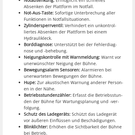
Notab­senkung:
Ermöglicht ein schnelles
Absenken der Plat­tform im Not­fall.
Not-Aus-Taste:
Sofor­tige Unter­brechung aller
Funk­tio­nen in Not­fall­si­t­u­a­tio­nen.
Zylin­der­sper­rven­til:
Ver­hin­dert ein unkon­trol­
liertes Absenken der Plat­tform bei einem
Hydraulik­leck.
Bor­d­di­ag­nose:
Unter­stützt bei der Fehler­diag­
nose und ‑behe­bung.
Nei­gungskon­trolle mit Warn­mel­dung:
Warnt vor
uner­wün­schter Nei­gung der Bühne.
Bewe­gungsalarm Sen­soren:
Alarmieren bei
uner­warteten Bewe­gun­gen der Bühne.
Hupe:
Zur akustis­chen War­nung ander­er Per­so­n­
en in der Nähe.
Betrieb­sstun­den­zäh­ler:
Erfasst die Betrieb­sstun­
den der Bühne für Wartungs­pla­nung und ‑ver­
fol­gung.
Schutz des Ladegeräts:
Schützt das Ladegerät
vor äußeren Ein­flüssen und Beschädi­gun­gen.
Blin­klichter:
Erhöhen die Sicht­barkeit der Bühne
bei Betrieb.