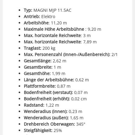
Typ:
MAGNI MJP 11.5AC
Antrieb:
Elek­tro
Arbeit­shöhe
: 11,20 m
Max­i­male Höhe Arbeits­bühne
: 9,20 m
Max. hor­i­zon­tale Reich­weite
: 3 m
Max. hor­i­zon­tale Reich­weite
: 7,89 m
Tra­glast:
200 kg
Max. Per­so­nen­zahl (Innen-/Außen­bere­ich):
2/1
Gesamtlänge:
2,62 m
Gesamt­bre­ite:
1 m
Gesamthöhe:
1,99 m
Länge der Arbeits­bühne:
0,62 m
Plat­tform­bre­ite:
0,87 m
Boden­frei­heit (ver­staut):
0,07 m
Boden­frei­heit (erhöht):
0,02 cm
Rad­stand:
1,22 m
Wen­dera­dius (innen):
0,23 m
Wen­dera­dius (außen):
1,65 m
Drehbere­ich Ober­wa­gen:
345°
Steigfähigkeit:
25%