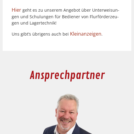
Hier
geht es zu unserem Ange­bot über Unter­weisun­
gen und Schu­lun­gen für Bedi­ener von Flur­förderzeu­
gen und Lagertech­nik!
Kleinanzeigen
Uns gibt’s übri­gens auch bei
.
Ansprechpartner