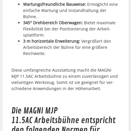
Wartungs­fre­undliche Bauweise:
Ermöglicht eine
ein­fache Wartung und Instand­hal­tung der
Bühne.
345° Drehbere­ich Ober­wa­gen:
Bietet max­i­male
Flex­i­bil­ität bei der Posi­tion­ierung der Arbeit­
splat­tform.
3 m hor­i­zon­tale Erweiterung:
Ver­größert den
Arbeits­bere­ich der Bühne für eine größere
Reich­weite.
Diese umfan­gre­iche Ausstat­tung macht die MAGNI
MJP 11.5AC Arbeits­bühne zu einem zuver­läs­si­gen und
viel­seit­i­gen Werkzeug. Somit ist sie geeignet für ver­
schiedene Anwen­dun­gen in der Höhenar­beit.
Die MAGNI MJP
11.5AC Arbeitsbühne entspricht
den folgenden Normen für