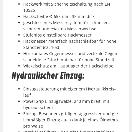
Hack­w­erk mit Sicher­heitss­chal­tung nach EN
13525
Hackscheibe Ø 655 mm, 35 mm dick
geschlossenes Messer­sys­tem für schnellen,
sicheren und exak­ten Messer­wech­sel
Stufen­los ein­stell­bare Hackmess­er
Hackmess­er mehrfach nach­schleif­bar für hohe
Standzeit (ca. 10x)
Hor­i­zon­tales Gegen­mess­er und ver­tikale Gegen­
schnei­de je 2‑fach nutzbar für hohe Standzeit
Wick­elschutz am Haupt­lager der Hackscheibe
Hydraulischer Einzug:
Einzugss­teuerung mit eigen­em Hydraulikkreis­
lauf
Pow­er­Grip Einzugswalze, 240 mm bre­it, mit
hydraulis­chem
Einzug. Beson­ders grif­figer, aggres­siv­er und gle­
ich­mäßiger Einzug auch dank je eines Ölmo­tors
pro Walze