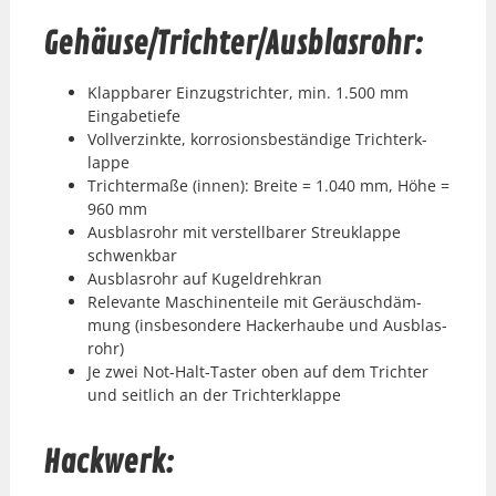
Gehäuse/Trichter/Ausblasrohr:
Klapp­bar­er Einzugstrichter, min. 1.500 mm
Einga­betiefe
Vol­lverzink­te, kor­ro­sions­beständi­ge Trichterk­
lappe
Trichter­maße (innen): Bre­ite = 1.040 mm, Höhe =
960 mm
Aus­blas­rohr mit ver­stell­bar­er Streuk­lappe
schwenkbar
Aus­blas­rohr auf Kugel­drehkran
Rel­e­vante Maschi­nen­teile mit Geräuschdäm­
mung
(ins­beson­dere Hack­er­haube und Aus­blas­
rohr)
Je zwei Not-Halt-Taster oben auf dem Trichter
und seitlich
an der Trichterk­lappe
Hackwerk: