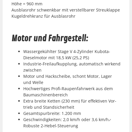
Höhe = 960 mm
Aus­blas­rohr schwenkbar mit ver­stell­bar­er Streuk­lappe
Kugel­drehkranz für Aus­blas­rohr
Motor und Fahrgestell:
Wassergekühlter Stage V 4‑Zylinder Kub­o­ta-
Diesel­mo­tor
mit 18,5 kW (25,2 PS)
Indus­trie-Freilaufkup­plung, automa­tisch wirk­end
zwis­chen
Motor und Hackscheibe, schont Motor, Lager
und Welle
Hochw­er­tiges Profi-Rau­pen­fahrw­erk aus dem
Bau­maschi­nen­bere­ich
Extra bre­ite Ket­ten (230 mm) für effek­tiv­en Vor­
trieb und
Stand­sicher­heit
Gesamt­spur­bre­ite: 1.200 mm
Geschwindigkeit­en: 2,0 km/h oder 3,6 km/h
Robuste 2‑Hebel-Steuerung