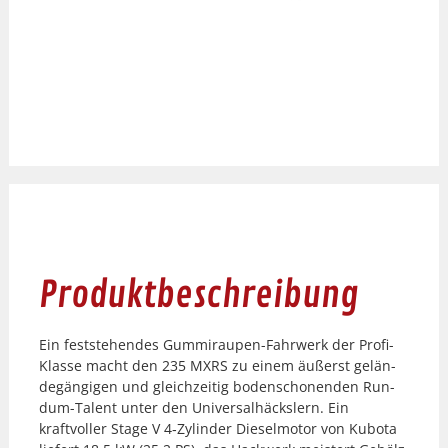
Produktbeschreibung
Ein fest­ste­hen­des Gum­mi­rau­pen-Fahrw­erk der Profi-
Klasse macht den 235 MXRS zu einem äußerst gelän­
degängi­gen und gle­ichzeit­ig boden­scho­nen­den Run­
dum-Tal­ent unter den Uni­ver­sal­häck­slern. Ein
kraftvoller Stage V 4‑Zylinder Diesel­mo­tor von Kub­o­ta