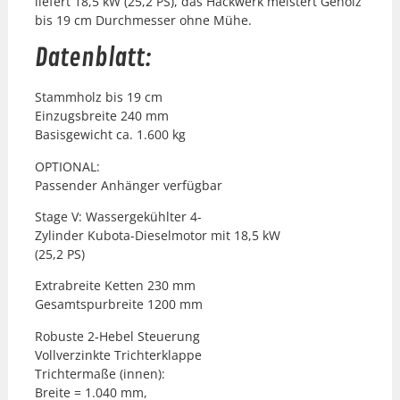
liefert 18,5 kW (25,2 PS), das Hack­w­erk meis­tert Gehölz
bis 19 cm Durchmess­er ohne Mühe.
Datenblatt:
Stammholz bis 19 cm
Einzugs­bre­ite 240 mm
Basis­gewicht ca. 1.600 kg
OPTIONAL:
Passender Anhänger ver­füg­bar
Stage V: Wassergekühlter 4-
Zylin­der Kub­o­ta-Diesel­mo­tor mit 18,5 kW
(25,2 PS)
Extra­bre­ite Ket­ten 230 mm
Gesamt­spur­bre­ite 1200 mm
Robuste 2‑Hebel Steuerung
Vol­lverzink­te Trichterk­lappe
Trichter­maße (innen):
Bre­ite = 1.040 mm,