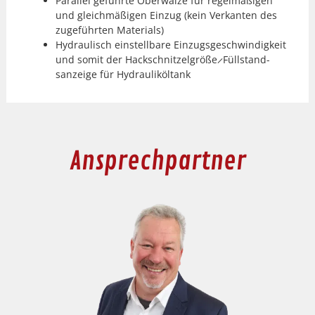
Par­al­lel geführte Ober­walze für regelmäßi­gen
und gle­ich­mäßi­gen Einzug (kein Verkan­ten des
zuge­führten Mate­ri­als)
Hydraulisch ein­stell­bare Einzugs­geschwindigkeit
und somit
der Hackschnitzel­größe
̷
Füll­stand­
sanzeige für Hydrauliköl­tank
Ansprechpartner