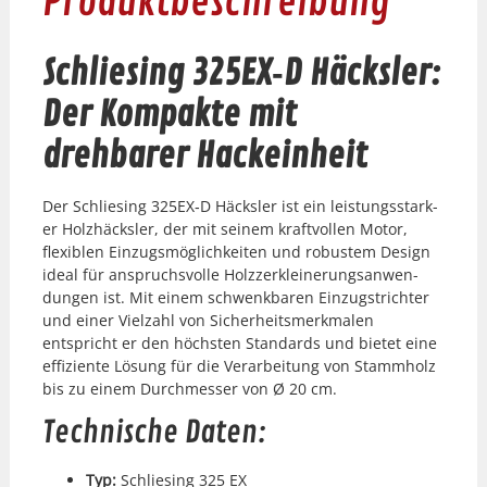
Produktbeschreibung
Schliesing 325EX‑D Häcksler:
Der Kompakte mit
drehbarer Hackeinheit
Der Schliesing 325EX‑D Häck­sler ist ein leis­tungsstark­
er Holzhäck­sler, der mit seinem kraftvollen Motor,
flex­i­blen Einzugsmöglichkeit­en und robustem Design
ide­al für anspruchsvolle Holzzerkleinerungsan­wen­
dun­gen ist. Mit einem schwenkbaren Einzugstrichter
und ein­er Vielzahl von Sicher­heitsmerk­malen
entspricht er den höch­sten Stan­dards und bietet eine
effiziente Lösung für die Ver­ar­beitung von Stammholz
bis zu einem Durchmess­er von Ø 20 cm.
Technische Daten:
Typ:
Schliesing 325 EX