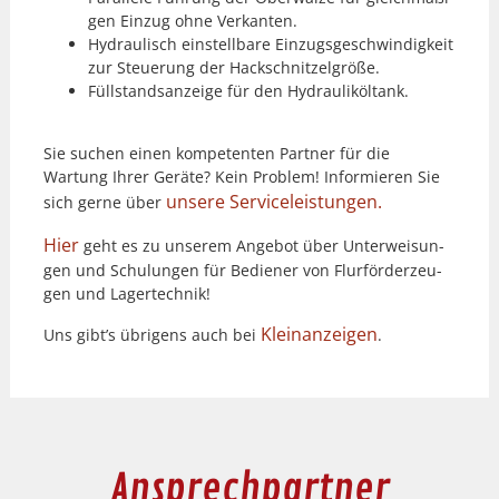
gen Einzug ohne Verkan­ten.
Hydraulisch ein­stell­bare Einzugs­geschwindigkeit
zur Steuerung der Hackschnitzel­größe.
Füll­stand­sanzeige für den Hydrauliköl­tank.
Sie suchen einen kom­pe­ten­ten Part­ner für die
Wartung Ihrer Geräte? Kein Prob­lem! Informieren Sie
unsere Ser­viceleis­tun­gen.
sich gerne über
Hier
geht es zu unserem Ange­bot über Unter­weisun­
gen und Schu­lun­gen für Bedi­ener von Flur­förderzeu­
gen und Lagertech­nik!
Kleinanzeigen
Uns gibt’s übri­gens auch bei
.
Ansprechpartner