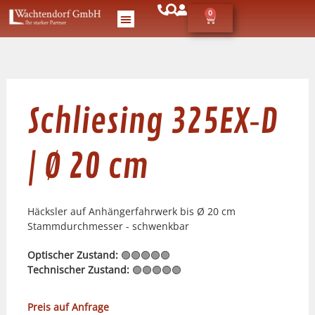
0
Schliesing 325EX‑D
| Ø 20 cm
Häcksler auf Anhängerfahrwerk bis Ø 20 cm
Stammdurchmesser - schwenkbar
Optischer Zustand:
🟢🟢🟢🟢🟢
Technischer Zustand:
🟢🟢🟢🟢🟢
Preis auf Anfrage