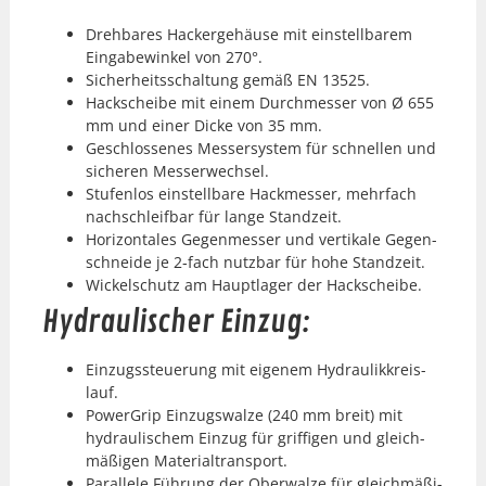
Drehbares Hack­erge­häuse mit ein­stell­barem
Eingabe­winkel von 270°.
Sicher­heitss­chal­tung gemäß EN 13525.
Hackscheibe mit einem Durchmess­er von Ø 655
mm und ein­er Dicke von 35 mm.
Geschlossenes Messer­sys­tem für schnellen und
sicheren Messer­wech­sel.
Stufen­los ein­stell­bare Hackmess­er, mehrfach
nach­schleif­bar für lange Standzeit.
Hor­i­zon­tales Gegen­mess­er und ver­tikale Gegen­
schnei­de je 2‑fach nutzbar für hohe Standzeit.
Wick­elschutz am Haupt­lager der Hackscheibe.
Hydraulischer Einzug:
Einzugss­teuerung mit eigen­em Hydraulikkreis­
lauf.
Pow­er­Grip Einzugswalze (240 mm bre­it) mit
hydraulis­chem Einzug für grif­fi­gen und gle­ich­
mäßi­gen Mate­ri­al­trans­port.
Par­al­lele Führung der Ober­walze für gle­ich­mäßi­