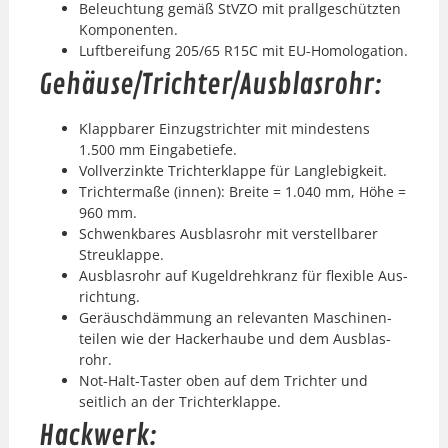
Beleuch­tung gemäß StV­ZO mit prallgeschützten
Kom­po­nen­ten.
Luft­berei­fung 205/65 R15C mit EU-Homolo­ga­tion.
Gehäuse/Trichter/Ausblasrohr:
Klapp­bar­er Einzugstrichter mit min­destens
1.500 mm Einga­betiefe.
Vol­lverzink­te Trichterk­lappe für Lan­glebigkeit.
Trichter­maße (innen): Bre­ite = 1.040 mm, Höhe =
960 mm.
Schwenkbares Aus­blas­rohr mit ver­stell­bar­er
Streuk­lappe.
Aus­blas­rohr auf Kugel­drehkranz für flex­i­ble Aus­
rich­tung.
Geräuschdäm­mung an rel­e­van­ten Maschi­nen­
teilen wie der Hack­er­haube und dem Aus­blas­
rohr.
Not-Halt-Taster oben auf dem Trichter und
seitlich an der Trichterk­lappe.
Hackwerk: