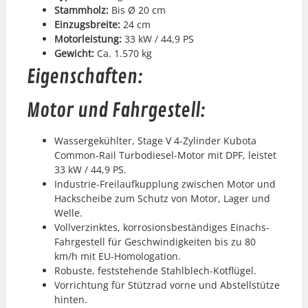
Stammholz:
B
is Ø 20 cm
Einzugs­bre­ite:
24 cm
Motor­leis­tung:
33
kW / 44,9 PS
Gewicht:
C
a. 1.570
kg
Eigenschaften:
Motor und Fahrgestell:
Wassergekühlter, Stage V 4‑Zylinder Kub­o­ta
Com­mon-Rail Tur­bod­iesel-Motor mit DPF, leis­tet
33 kW / 44,9 PS.
Indus­trie-Freilaufkup­plung zwis­chen Motor und
Hackscheibe zum Schutz von Motor, Lager und
Welle.
Vol­lverzink­tes, kor­ro­sions­beständi­ges Einachs-
Fahrgestell für Geschwindigkeit­en bis zu 80
km/h mit EU-Homolo­ga­tion.
Robuste, fest­ste­hende Stahlblech-Kot­flügel.
Vor­rich­tung für Stützrad vorne und Abstell­stütze
hin­ten.