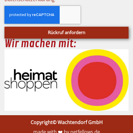
Rückruf anfordern
Wir machen mit:
Copyright© Wachtendorf GmbH
made with ❤️ by netfellows.de