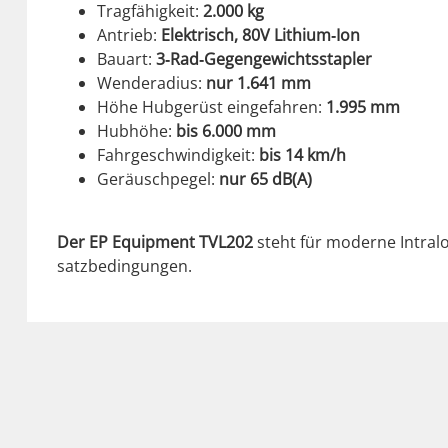
Tragfähigkeit:
2.000 kg
Antrieb:
Elek­trisch, 80V Lithium‑Ion
Bauart:
3‑Rad‑Gegengewichtsstapler
Wen­dera­dius:
nur 1.641 mm
Höhe Hubgerüst einge­fahren:
1.995 mm
Hub­höhe:
bis 6.000 mm
Fahrgeschwindigkeit:
bis 14 km/h
Geräusch­pegel:
nur 65 dB(A)
Der EP Equip­ment TVL202
ste­ht für mod­erne Intral­
satzbe­din­gun­gen.