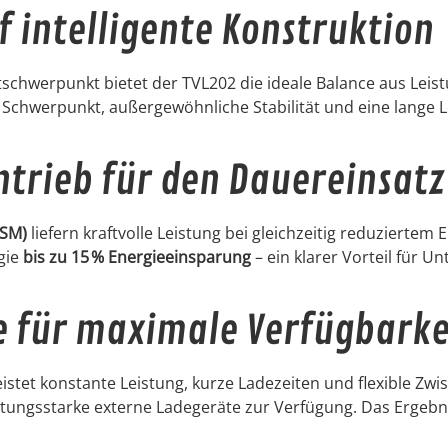
f intelligente Konstruktion
chw­er­punkt bietet der TVL202 die ide­ale Bal­ance aus Leis­
Schw­er­punkt, außergewöhn­liche Sta­bil­ität und eine lange
ntrieb für den Dauereinsatz
SM)
liefern kraftvolle Leis­tung bei gle­ichzeit­ig reduziertem 
gie
bis zu 15 % Energieeinsparung
– ein klar­er Vorteil für U
e für maximale Verfügbarke
s­tet kon­stante Leis­tung, kurze Ladezeit­en und flex­i­ble Zw
eis­tungsstarke externe Ladegeräte zur Ver­fü­gung. Das Ergeb­n