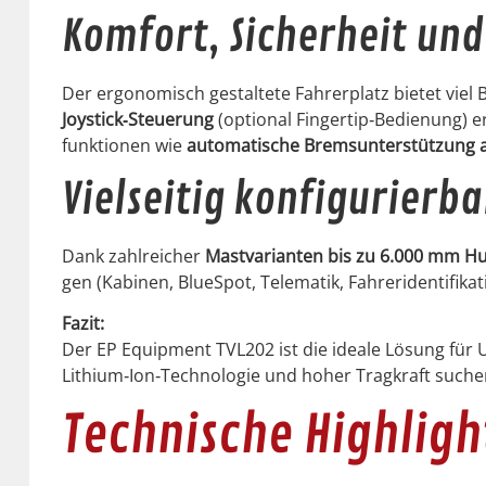
Komfort, Sicherheit und
Der ergonomisch gestal­tete Fahrerplatz bietet viel Bei
Joystick‑Steuerung
(option­al Fingertip‑Bedienung) er
funk­tio­nen wie
automa­tis­che Brem­sun­ter­stützung 
Vielseitig konfigurierba
Dank zahlre­ich­er
Mast­vari­anten bis zu 6.000 mm H
gen (Kabi­nen, BlueSpot, Telematik, Fahreri­den­ti­fika
Faz­it:
Der EP Equip­ment TVL202 ist die ide­ale Lösung fü
Lithium‑Ion‑Technologie und hoher Tragkraft suche
Technische Highligh