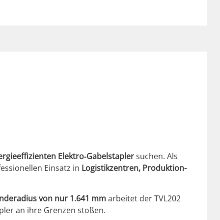
rgieef­fizien­ten Elektro‑Gabelstapler
suchen. Als
s­sionellen Ein­satz in
Logis­tikzen­tren, Pro­duk­tion­
n­dera­dius von nur 1.641 mm
arbeit­et der TVL202
­pler an ihre Gren­zen stoßen.