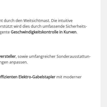
ht durch den Weit­sicht­mast. Die intu­itive
er­stützt wird dies durch umfassende Sicher­heits­
i­gente
Geschwindigkeit­skon­trolle in Kur­ven
.
er­steller
, sowie umfan­gre­ich­er Son­der­ausstat­tun­
run­gen anpassen.
­fizien­ten Elektro‑Gabelstapler
mit mod­ern­er