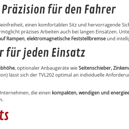
 Präzision für den Fahrer
n­frei­heit, einen kom­fort­ablen Sitz und her­vor­ra­gende Sic
möglicht präzis­es Arbeit­en auch bei lan­gen Ein­sätzen. Unt
auf Ram­p­en
,
elek­tro­mag­netis­che Fest­stell­bremse
und intel­l
r für jeden Einsatz
ub­höhe
, optionaler Anbaugeräte wie
Seit­en­schieber, Zinken­v
­tion) lässt sich der TVL202 opti­mal an indi­vidu­elle Anforde
r Unternehmen, die einen
kom­pak­ten, wendi­gen und energieef
n.
ts