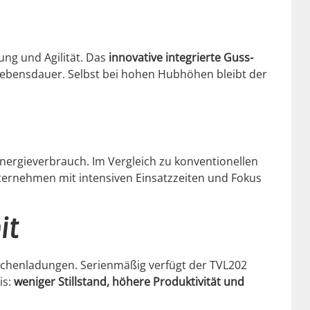
tung und Agilität. Das
inno­v­a­tive inte­gri­erte Guss­
 Lebens­dauer. Selb­st bei hohen Hub­höhen bleibt der
Energie­ver­brauch. Im Ver­gle­ich zu kon­ven­tionellen
nternehmen mit inten­siv­en Ein­satzzeit­en und Fokus
it
is­chen­ladun­gen. Serien­mäßig ver­fügt der TVL202
is:
weniger Still­stand, höhere Pro­duk­tiv­ität und