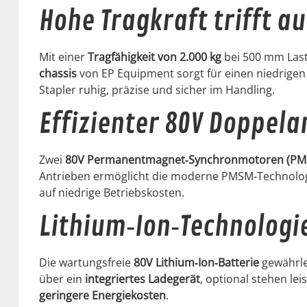
Hohe Tragkraft trifft au
Mit ein­er
Tragfähigkeit von 2.000 kg
bei 500 mm Lasts
chas­sis
von EP Equip­ment sorgt für einen niedri­gen 
Sta­pler ruhig, präzise und sich­er im Han­dling.
Effizienter 80V Doppela
Zwei
80V Permanentmagnet‑Synchronmotoren (PM
Antrieben ermöglicht die mod­erne PMSM‑Technolo
auf niedrige Betrieb­skosten.
Lithium‑Ion‑Technologi
Die wartungs­freie
80V Lithium‑Ion‑Batterie
gewährlei
über ein
inte­gri­ertes Ladegerät
, option­al ste­hen l
gerin­gere Energiekosten
.