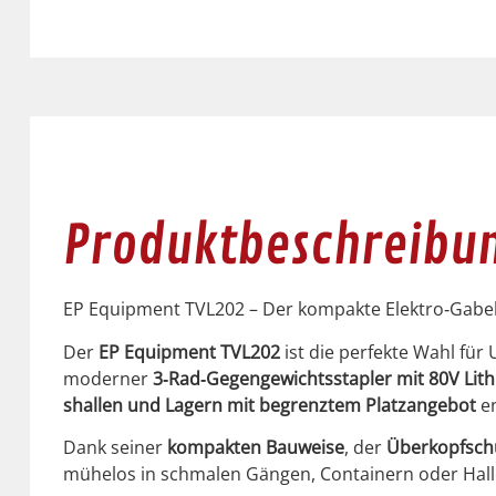
Produktbeschreibu
EP Equip­ment TVL202 – Der kom­pak­te Elektro‑Gabel
Der
EP Equip­ment TVL202
ist die per­fek­te Wahl f
mod­ern­er
3‑Rad‑Gegengewichtsstapler mit 80V Lit
shallen und Lagern mit begren­ztem Platzange­bot
en
Dank sein­er
kom­pak­ten Bauweise
, der
Überkopf­sc
müh­e­los in schmalen Gän­gen, Con­tain­ern oder Hall