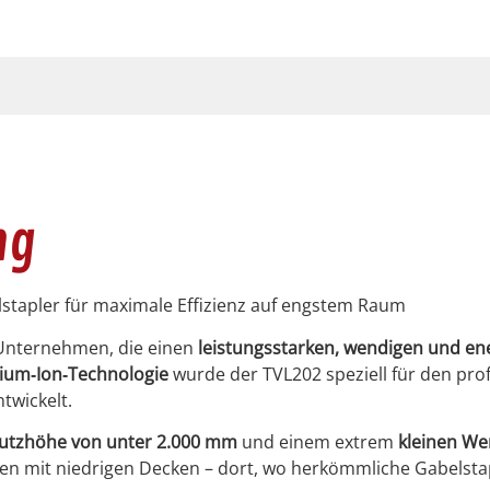
ng
stapler für max­i­male Effizienz auf eng­stem Raum
ür Unternehmen, die einen
leis­tungsstarken, wendi­gen und ene
hium‑Ion‑Technologie
wurde der TVL202 speziell für den pro­fe
twick­elt.
hutzhöhe von unter 2.000 mm
und einem extrem
kleinen We
en mit niedri­gen Deck­en – dort, wo herkömm­liche Gabel­sta