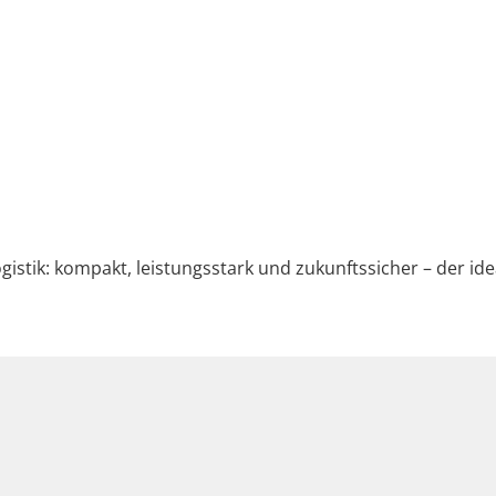
o­gis­tik: kom­pakt, leis­tungsstark und zukun­ftssich­er – der 