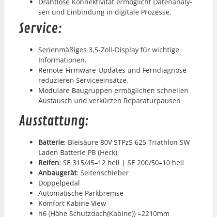
Draht­lose Kon­nek­tiv­ität ermöglicht Date­n­analy­
sen und Ein­bindung in dig­i­tale Prozesse.
Service:
Serien­mäßiges 3,5‑Zoll-Display für wichtige
Infor­ma­tio­nen.
Remote-Firmware-Updates und Fer­n­di­ag­nose
reduzieren Ser­viceein­sätze.
Mod­u­lare Bau­grup­pen ermöglichen schnellen
Aus­tausch und verkürzen Reparatur­pausen
Ausstattung:
Bat­terie
: Bleisäure 80V STPzS 625 Triathlon SW
Laden Bat­terie PB (Heck)
Reifen
: SE 315/45–12 hell | SE 200/50–10 hell
Anbaugerät
: Seit­en­schieber
Dop­pelpedal
Automa­tis­che Park­bremse
Kom­fort Kabine View
h6 (Höhe Schutzdach(Kabine)) =2210mm