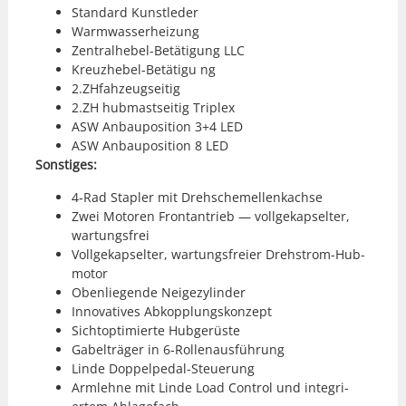
Stan­dard Kun­stled­er
Warmwasser­heizung
Zen­tral­hebel-Betä­ti­gung LLC
Kreuzhebel-Betä­tigu ng
2.ZHfahzeugseitig
2.ZH hub­mast­seit­ig Triplex
ASW Anbau­po­si­tion 3+4 LED
ASW Anbau­po­si­tion 8 LED
Son­stiges:
4‑Rad Sta­pler mit Drehschemel­lenkachse
Zwei Motoren Frontantrieb — voll­gekapsel­ter,
wartungs­frei
Voll­gekapsel­ter, wartungs­freier Drehstrom-Hub­
mo­tor
Oben­liegende Neigezylin­der
Inno­v­a­tives Abkop­plungskonzept
Sich­top­ti­mierte Hubgerüste
Gabel­träger in 6‑Rollenausführung
Linde Dop­pelpedal-Steuerung
Arm­lehne mit Linde Load Con­trol und inte­gri­