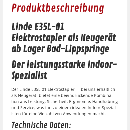
Produktbeschreibung
Linde E35L-01
Elektrostapler
als Neugerät
ab Lager Bad-Lippspringe
Der leistungsstarke Indoor-
Spezialist
Der Linde E35L-01 Elek­trosta­pler — bei uns erhältlich
als Neugerät- bietet eine beein­druck­ende Kom­bi­na­
tion aus Leis­tung, Sicher­heit, Ergonomie, Hand­habung
und Ser­vice, was ihn zu einem ide­alen Indoor-Spezial­
is­ten für eine Vielzahl von Anwen­dun­gen macht.
Technische Daten: