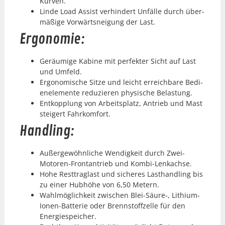
Kur­ven.
Linde Load Assist ver­hin­dert Unfälle durch über­
mäßige Vor­wärt­snei­gung der Last.
Ergonomie:
Geräu­mige Kabine mit per­fek­ter Sicht auf Last
und Umfeld.
Ergonomis­che Sitze und leicht erre­ich­bare Bedi­
enele­mente reduzieren physis­che Belas­tung.
Entkop­plung von Arbeit­splatz, Antrieb und Mast
steigert Fahrkom­fort.
Handling:
Außergewöhn­liche Wendigkeit durch Zwei-
Motoren-Frontantrieb und Kom­bi-Lenkachse.
Hohe Rest­tra­glast und sicheres Lasthandling bis
zu ein­er Hub­höhe von 6,50 Metern.
Wahlmöglichkeit zwis­chen Blei-Säure‑, Lithi­um-
Ionen-Bat­terie oder Brennstof­fzelle für den
Energiespe­ich­er.