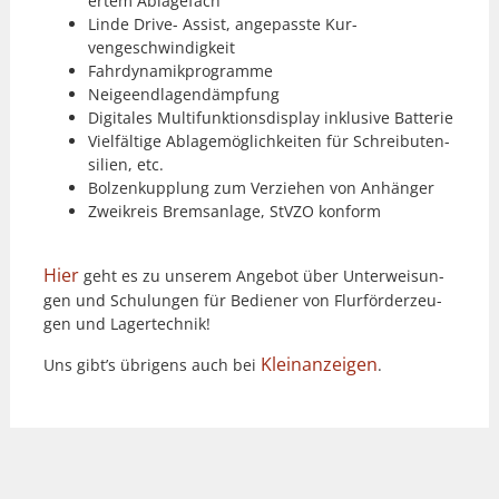
ertem Ablage­fach
Linde Dri­ve- Assist, angepasste Kur­
vengeschwindigkeit
Fahr­dy­namikpro­gramme
Neigeend­la­gendämp­fung
Dig­i­tales Mul­ti­funk­tions­dis­play inklu­sive Bat­terie
Vielfältige Ablagemöglichkeit­en für Schreibuten­
silien, etc.
Bolzenkup­plung zum Verziehen von Anhänger
Zweikreis Brem­san­lage, StV­ZO kon­form
Hier
geht es zu unserem Ange­bot über Unter­weisun­
gen und Schu­lun­gen für Bedi­ener von Flur­förderzeu­
gen und Lagertech­nik!
Kleinanzeigen
Uns gibt’s übri­gens auch bei
.