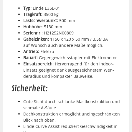
Typ:
Linde E35L-01
Tragkraft:
3500 kg
Lastschw­er­punkt:
500 mm
Hub­höhe
: 5130 mm
Seri­en­nr
.: H21252N00809
Gabelzinken:
1150 x 120 x 50 mm / 3,5t/ 3A
auf Wun­sch auch andere Maße möglich.
Antrieb:
Elek­tro
Bauart:
Gegengewichtssta­pler mit Elek­tro­mo­tor
Ein­satzbere­ich:
Her­vor­ra­gend für den Indoor-
Ein­satz geeignet dank aus­geze­ich­netem Wen­
dera­dius und kom­pak­ter Bauweise.
Sicherheit:
Gute Sicht durch schlanke Mas­tkon­struk­tion und
schmale A‑Säule.
Dachkon­struk­tion ermöglicht uneingeschränk­ten
Blick nach oben.
Linde Curve Assist reduziert Geschwindigkeit in