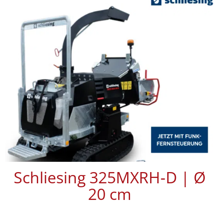
Schliesing 325MXRH‑D | Ø
20 cm