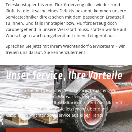
Teleskopstapler bis zum Flurförderzeug alles wieder rund
läuft. Ist die Ursache eines Defekts bekannt, kommen unsere
Servicetechniker direkt schon mit dem passenden Ersatzteil
zu Ihnen. Und falls Ihr Stapler bzw. Flurförderzeug doch
vorübergehend in unsere Werkstatt muss, statten wir Sie auf
Wunsch gern auch umgehend mit einem Leihgerät aus.
Sprechen Sie jetzt mit Ihrem Wachtendorf-Serviceteam – wir
freuen uns darauf, Sie kennenzulernen!
Unser Service, Ihre Vorteile
Entdecken Sie den gesamten Service Ihrer Experten: Wir
verkaufen und vermieten. Wir warten, inspizieren,
reparieren und schulen Ihre Mitarbeiter. Und das alles mit
bester Beratung. Erfahren Sie jetzt mehr über den
kompletten Wachtendorf-Service aus einer Hand!