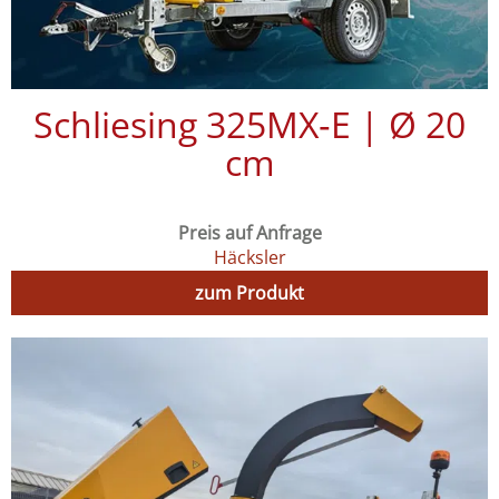
Schliesing 325MX‑E | Ø 20
cm
Preis auf Anfrage
Häcksler
zum Produkt